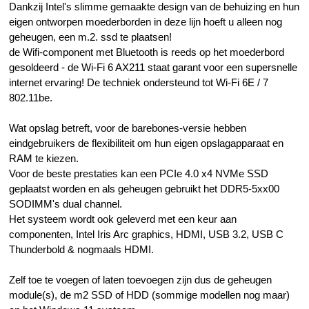
Dankzij Intel's slimme gemaakte design van de behuizing en hun
eigen ontworpen moederborden in deze lijn hoeft u alleen nog
geheugen, een m.2. ssd te plaatsen!
de Wifi-component met Bluetooth is reeds op het moederbord
gesoldeerd - de Wi-Fi 6 AX211 staat garant voor een supersnelle
internet ervaring! De techniek ondersteund tot Wi-Fi 6E / 7
802.11be.
Wat opslag betreft, voor de barebones-versie hebben
eindgebruikers de flexibiliteit om hun eigen opslagapparaat en
RAM te kiezen.
Voor de beste prestaties kan een PCIe 4.0 x4 NVMe SSD
geplaatst worden en als geheugen gebruikt het DDR5-5xx00
SODIMM's dual channel.
Het systeem wordt ook geleverd met een keur aan
componenten, Intel Iris Arc graphics, HDMI, USB 3.2, USB C
Thunderbold & nogmaals HDMI.
Zelf toe te voegen of laten toevoegen zijn dus de geheugen
module(s), de m2 SSD of HDD (sommige modellen nog maar)